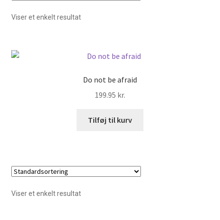
Viser et enkelt resultat
Bøger
Bøger, radio og TV
Hvordan har du det?
Do not be afraid
199.95
kr.
Åndelig vejledning
Tilføj til kurv
For præster o.a.
Hvad længes du efter?
Inspiration til bøn
Viser et enkelt resultat
Kalender