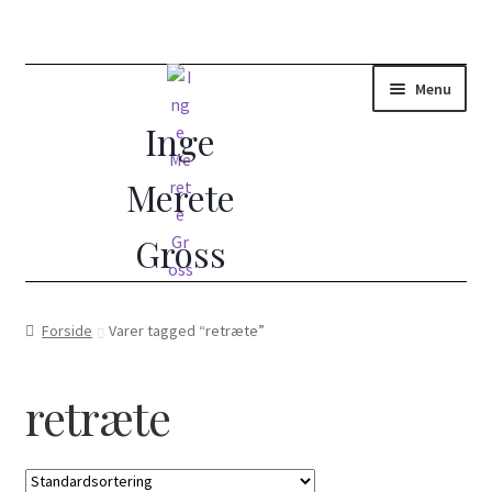
Menu
Forside
Forside
Varer tagged “retræte”
(Ud)dannelse i Åndelig Vejledning
retræte
10 dages vejledt retræte
Åndelig vejleder?