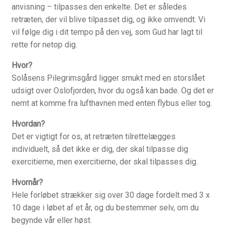
anvisning – tilpasses den enkelte. Det er således
Pilgrimsbreve
retræten, der vil blive tilpasset dig, og ikke omvendt. Vi
vil følge dig i dit tempo på den vej, som Gud har lagt til
Qui Gong som kristen Bøn
rette for netop dig.
Radio og TV
Hvor?
Solåsens Pilegrimsgård ligger smukt med en storslået
udsigt over Oslofjorden, hvor du også kan bade. Og det er
Retræte i hverdagen
nemt at komme fra lufthavnen med enten flybus eller tog.
Vejledt retræte – 4 dage
Hvordan?
Det er vigtigt for os, at retræten tilrettelægges
Seminar for åndelige vejledere i Skandinavien
individuelt, så det ikke er dig, der skal tilpasse dig
exercitierne, men exercitierne, der skal tilpasses dig.
Sjælemaleri
Hvornår?
Hele forløbet strækker sig over 30 dage fordelt med 3 x
Trospraksis TV
10 dage i løbet af et år, og du bestemmer selv, om du
begynde vår eller høst.
Ignatius’ Åndelige Øvelser