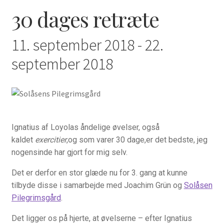
30 dages retræte
Bøger
11. september 2018
-
22.
Bøger, radio og TV
september 2018
Hvordan har du det?
Åndelig vejledning
Ignatius af Loyolas åndelige øvelser, også
For præster o.a.
kaldet
exercitier
,og som varer 30 dage,er det bedste, jeg
nogensinde har gjort for mig selv.
Hvad længes du efter?
Det er derfor en stor glæde nu for 3. gang at kunne
Inspiration til bøn
tilbyde disse i samarbejde med Joachim Grün og
Solåsen
Pilegrimsgård
.
Kalender
Det ligger os på hjerte, at øvelserne – efter Ignatius