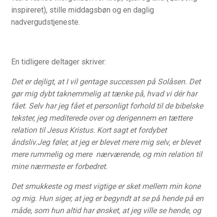
Skriftemålets velsignelser
inspireret), stille middagsbøn og en daglig
nadvergudstjeneste.
Supervision
Vejledt retræte – 10 dage
En tidligere deltager skriver:
Det er dejligt, at I vil gentage successen på Solåsen. Det
gør mig dybt taknemmelig at tænke på, hvad vi dér har
fået. Selv har jeg fået et personligt forhold til de bibelske
tekster, jeg mediterede over og derigennem en tættere
relation til Jesus Kristus. Kort sagt et fordybet
åndsliv.Jeg føler, at jeg er blevet mere mig selv, er blevet
mere rummelig og mere nærværende, og min relation til
mine nærmeste er forbedret.
Det smukkeste og mest vigtige er sket mellem min kone
og mig. Hun siger, at jeg er begyndt at se på hende på en
måde, som hun altid har ønsket, at jeg ville se hende, og