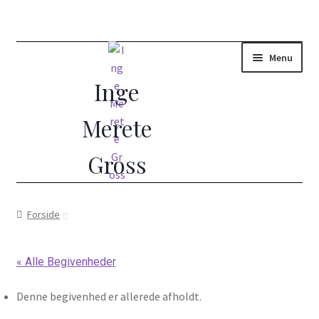
Menu
Forside
Forside
(Ud)dannelse i Åndelig Vejledning
« Alle Begivenheder
10 dages vejledt retræte
Denne begivenhed er allerede afholdt.
Åndelig vejleder?