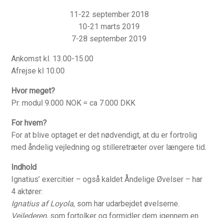
11-22 september 2018
Inge Merete Gross
10-21 marts 2019
7-28 september 2019
Kasse
Ankomst kl. 13.00-15.00
Afrejse kl 10.00
Kontakt
Hvor meget?
Kors-teologi
Pr. modul 9.000 NOK = ca 7.000 DKK
For hvem?
Kristus-mystik
For at blive optaget er det nødvendigt, at du er fortrolig
med åndelig vejledning og stilleretræter over længere tid.
Kunst
Indhold
Ignatius’ exercitier – også kaldet Åndelige Øvelser – har
Kunstretreat
4 aktører:
Ignatius af Loyola
, som har udarbejdet øvelserne.
Kurv
Vejlederen
, som fortolker og formidler dem igennem en