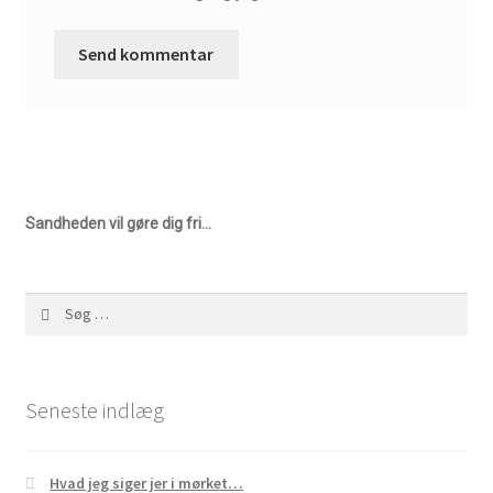
Sandheden vil gøre dig fri…
Søg
efter:
Seneste indlæg
Hvad jeg siger jer i mørket…