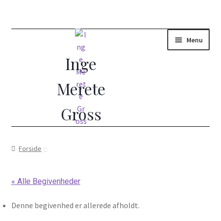
Menu
Forside
Forside
(Ud)dannelse i Åndelig Vejledning
« Alle Begivenheder
10 dages vejledt retræte
Denne begivenhed er allerede afholdt.
Åndelig vejleder?