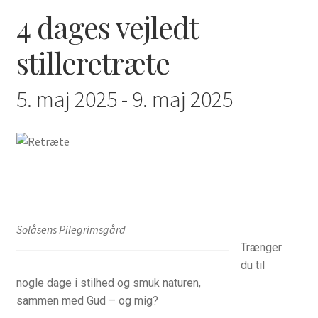
4 dages vejledt
Bøger
stilleretræte
Bøger, radio og TV
5. maj 2025
-
9. maj 2025
Hvordan har du det?
Åndelig vejledning
For præster o.a.
Hvad længes du efter?
Solåsens Pilegrimsgård
Trænger
Inspiration til bøn
du til
nogle dage i stilhed og smuk naturen,
Kalender
sammen med Gud – og mig?