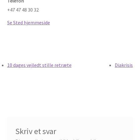
Telefon
Min Konto
+47 47 48 30 32
Se Sted hjemmeside
Min kunst
Om
Om sjælens mørke…
10 dages vejledt stille retræte
Diakrisis
Om…
Online meditationer
Priser
Referencer
Skriv et svar