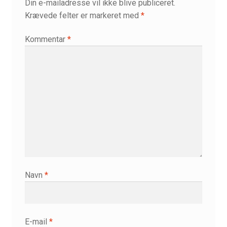
Skriftemålets velsignelser
Din e-mailadresse vil ikke blive publiceret.
Krævede felter er markeret med
*
Supervision
Kommentar
*
Vejledt retræte – 10 dage
Navn
*
E-mail
*