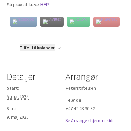
Så prøv at læse
HER
Pilgrimsbreve
Qui Gong som kristen Bøn
Radio og TV
Tilføj til kalender
Retræte i hverdagen
Vejledt retræte – 4 dage
Detaljer
Arrangør
Seminar for åndelige vejledere i Skandinavien
Start:
Peterstiftelsen
5. maj 2025
Sjælemaleri
Telefon
Slut:
+47 47 48 30 32
Trospraksis TV
9. maj 2025
Se Arrangør hjemmeside
Ignatius’ Åndelige Øvelser