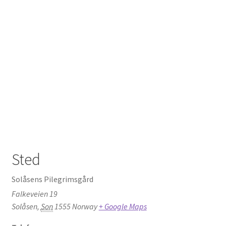
Inge Merete Gross
Kasse
Kontakt
Kors-teologi
Kristus-mystik
Sted
Kunst
Solåsens Pilegrimsgård
Kunstretreat
Falkeveien 19
Solåsen
,
Son
1555
Norway
+ Google Maps
Kurv