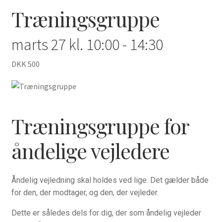
Træningsgruppe
Bøger
marts 27 kl. 10:00
-
14:30
Bøger, radio og TV
DKK 500
Hvordan har du det?
Åndelig vejledning
Træningsgruppe for
For præster o.a.
åndelige vejledere
Hvad længes du efter?
Inspiration til bøn
Åndelig vejledning skal holdes ved lige. Det gælder både
for den, der modtager, og den, der vejleder.
Kalender
Dette er således dels for dig, der som åndelig vejleder