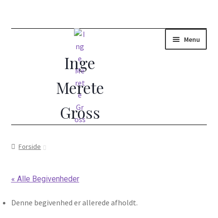
Menu
Forside
Forside
(Ud)dannelse i Åndelig Vejledning
« Alle Begivenheder
10 dages vejledt retræte
Denne begivenhed er allerede afholdt.
Åndelig vejleder?