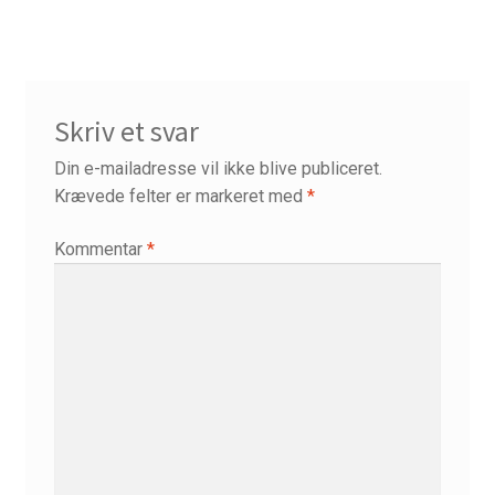
Skriftemålets velsignelser
Supervision
Vejledt retræte – 10 dage
Skriv et svar
Din e-mailadresse vil ikke blive publiceret.
Krævede felter er markeret med
*
Kommentar
*