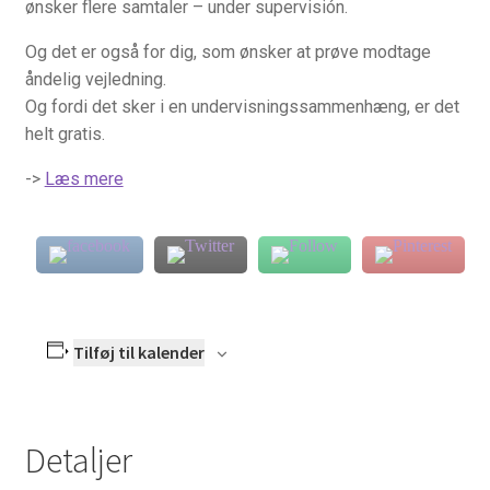
ønsker flere samtaler – under supervisión.
Pilgrimsbreve
Og det er også for dig, som ønsker at prøve modtage
åndelig vejledning.
Qui Gong som kristen Bøn
Og fordi det sker i en undervisningssammenhæng, er det
helt gratis.
Radio og TV
->
Læs mere
Retræte i hverdagen
Vejledt retræte – 4 dage
Seminar for åndelige vejledere i Skandinavien
Tilføj til kalender
Sjælemaleri
Trospraksis TV
Detaljer
Ignatius’ Åndelige Øvelser