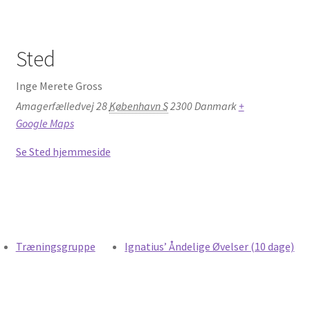
Min Konto
Sted
Min kunst
Inge Merete Gross
Om
Amagerfælledvej 28
København S
2300
Danmark
+
Google Maps
Om sjælens mørke…
Se Sted hjemmeside
Om…
Online meditationer
Priser
Træningsgruppe
Ignatius’ Åndelige Øvelser (10 dage)
Referencer