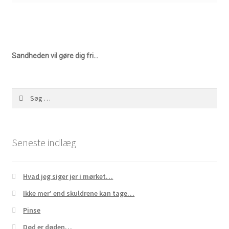
Sandheden vil gøre dig fri…
Søg
efter:
Seneste indlæg
Hvad jeg siger jer i mørket…
Ikke mer’ end skuldrene kan tage…
Pinse
Død er døden…