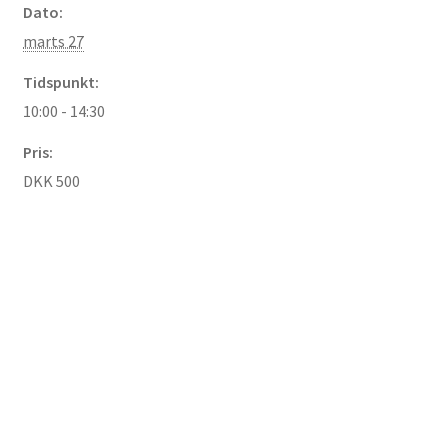
Dato:
marts 27
Inge Merete Gross
Tidspunkt:
Kasse
10:00 - 14:30
Pris:
Kontakt
DKK 500
Kors-teologi
Kristus-mystik
Kunst
Kunstretreat
Kurv