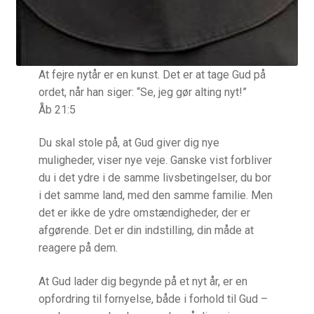
Pilgrimsbreve
Qui Gong som kristen Bøn
At fejre nytår er en kunst. Det er at tage Gud på
Radio og TV
ordet, når han siger: “Se, jeg gør alting nyt!”
Åb 21:5
Retræte i hverdagen
Du skal stole på, at Gud giver dig nye
Vejledt retræte – 4 dage
muligheder, viser nye veje. Ganske vist forbliver
du i det ydre i de samme livsbetingelser, du bor
Seminar for åndelige vejledere i Skandinavien
i det samme land, med den samme familie. Men
det er ikke de ydre omstændigheder, der er
Sjælemaleri
afgørende. Det er din indstilling, din måde at
reagere på dem.
Trospraksis TV
At Gud lader dig begynde på et nyt år, er en
Ignatius’ Åndelige Øvelser
opfordring til fornyelse, både i forhold til Gud –