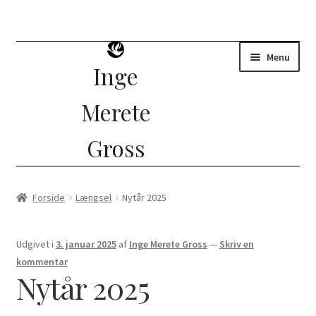
Menu
Forside
Forside
Længsel
Nytår 2025
(Ud)dannelse i Åndelig Vejledning
Udgivet i
3. januar 2025
af
Inge Merete Gross
—
Skriv en
10 dages vejledt retræte
kommentar
Nytår 2025
Åndelig vejleder?