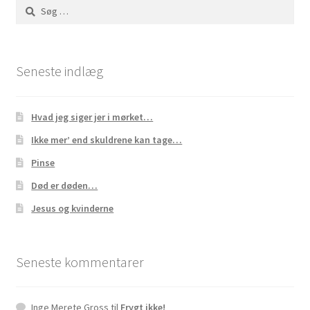
Søg
efter:
Seneste indlæg
Hvad jeg siger jer i mørket…
Ikke mer’ end skuldrene kan tage…
Pinse
Død er døden…
Jesus og kvinderne
Seneste kommentarer
Inge Merete Gross
til
Frygt ikke!