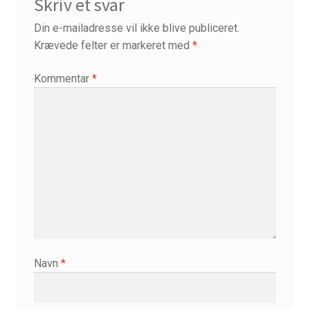
Skriv et svar
Min Konto
Din e-mailadresse vil ikke blive publiceret.
Min kunst
Krævede felter er markeret med
*
Om
Kommentar
*
Om sjælens mørke…
Om…
Online meditationer
Priser
Referencer
Navn
*
Skriftemålets velsignelser