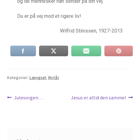
og de mennesker han sender på din vej.
Inge Merete Gross
Du er på vej mod et rigere liv!
Kasse
Wilfrid Stinissen, 1927-2013
Kontakt
Kors-teologi
Kristus-mystik
Kategorier:
Længsel
,
Nytår
Kunst
Indlægsnavigation
Forrige
Næste
Julesorgen…
Jesus er altid den samme!
indlæg:
indlæg:
Kunstretreat
Kurv