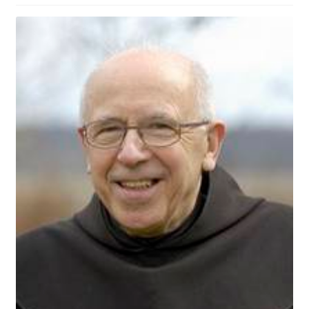
Bøger
Bøger, radio og TV
Hvordan har du det?
Åndelig vejledning
For præster o.a.
Hvad længes du efter?
Inspiration til bøn
Kalender