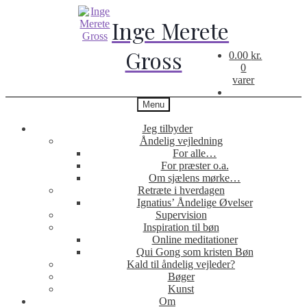
0.00
kr.
0
varer
Menu
Jeg tilbyder
Åndelig vejledning
For alle…
For præster o.a.
Om sjælens mørke…
Retræte i hverdagen
Ignatius’ Åndelige Øvelser
Supervision
Inspiration til bøn
Online meditationer
Qui Gong som kristen Bøn
Kald til åndelig vejleder?
Bøger
Kunst
Om