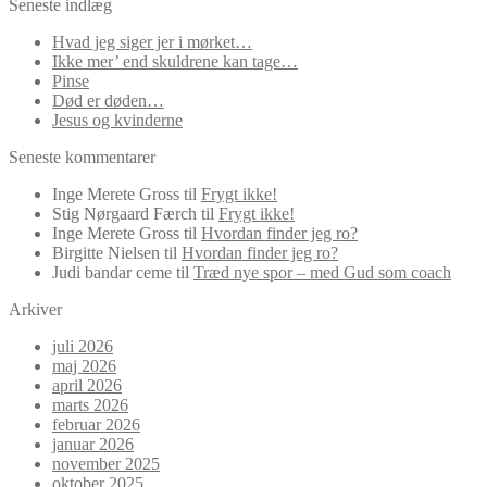
Seneste indlæg
Hvad jeg siger jer i mørket…
Ikke mer’ end skuldrene kan tage…
Pinse
Død er døden…
Jesus og kvinderne
Seneste kommentarer
Inge Merete Gross
til
Frygt ikke!
Stig Nørgaard Færch
til
Frygt ikke!
Inge Merete Gross
til
Hvordan finder jeg ro?
Birgitte Nielsen
til
Hvordan finder jeg ro?
Judi bandar ceme
til
Træd nye spor – med Gud som coach
Arkiver
juli 2026
maj 2026
april 2026
marts 2026
februar 2026
januar 2026
november 2025
oktober 2025