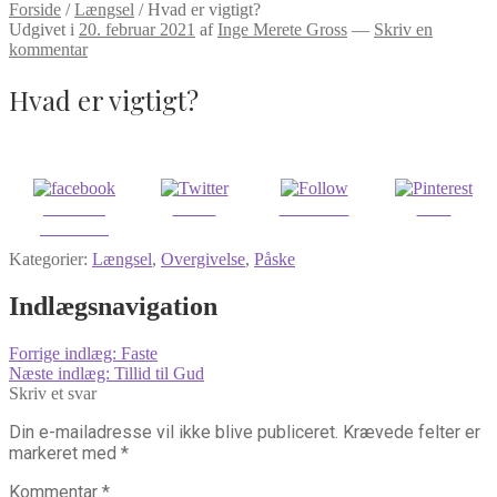
Forside
/
Længsel
/
Hvad er vigtigt?
Udgivet i
20. februar 2021
af
Inge Merete Gross
—
Skriv en
kommentar
Hvad er vigtigt?
Share on
Tweet
Follow us
Save
Facebook
Kategorier:
Længsel
,
Overgivelse
,
Påske
Indlægsnavigation
Forrige indlæg:
Faste
Næste indlæg:
Tillid til Gud
Skriv et svar
Din e-mailadresse vil ikke blive publiceret.
Krævede felter er
markeret med
*
Kommentar
*