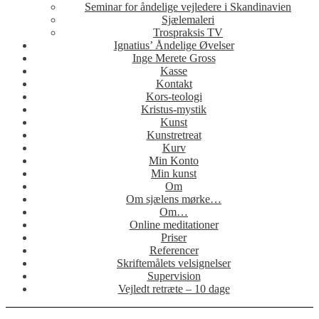
Seminar for åndelige vejledere i Skandinavien
Sjælemaleri
Trospraksis TV
Ignatius’ Åndelige Øvelser
Inge Merete Gross
Kasse
Kontakt
Kors-teologi
Kristus-mystik
Kunst
Kunstretreat
Kurv
Min Konto
Min kunst
Om
Om sjælens mørke…
Om…
Online meditationer
Priser
Referencer
Skriftemålets velsignelser
Supervision
Vejledt retræte – 10 dage