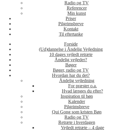
Radio og TV
Referencer
Min kunst
Priser
Pilgrimsbreve
Kontakt
Til eftertanke
Forside
(Ud)dannelse i Åndelig Vejledning
10 dages vejledt retræte
Åndelig vejleder?
Bøger
Bøger, radio og TV
Hvordan har du det?
Åndelig vejledning
For præster o.a.
Hvad længes du efter?
Inspiration til bøn
Kalender
Pilgrimsbreve
Qui Gong som kristen Bøn
Radio og TV
Retræte i hverdagen
Vejledt retræte – 4 dage