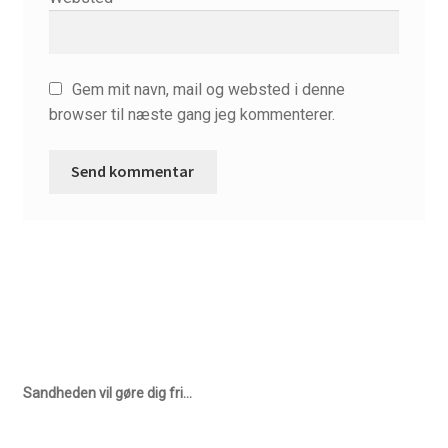
Skriftemålets velsignelser
Supervision
Gem mit navn, mail og websted i denne
Vejledt retræte – 10 dage
browser til næste gang jeg kommenterer.
Sandheden vil gøre dig fri…