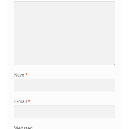
Min Konto
Min kunst
Om
Om sjælens mørke…
Om…
Navn
*
Online meditationer
Priser
E-mail
*
Referencer
Websted