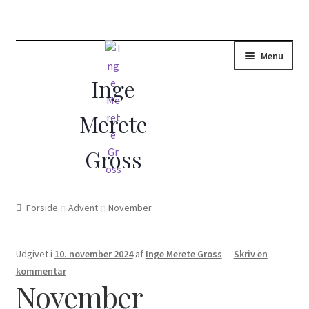
Menu
Forside
Forside
Advent
November
(Ud)dannelse i Åndelig Vejledning
Udgivet i
10. november 2024
af
Inge Merete Gross
—
Skriv en
10 dages vejledt retræte
kommentar
November
Åndelig vejleder?