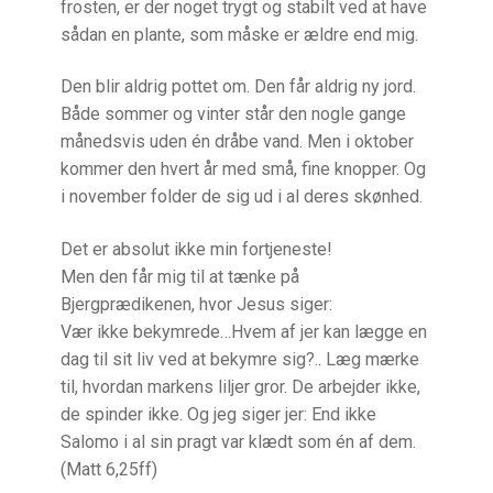
frosten, er der noget trygt og stabilt ved at have
Pilgrimsbreve
sådan en plante, som måske er ældre end mig.
Qui Gong som kristen Bøn
Den blir aldrig pottet om. Den får aldrig ny jord.
Både sommer og vinter står den nogle gange
Radio og TV
månedsvis uden én dråbe vand. Men i oktober
kommer den hvert år med små, fine knopper. Og
i november folder de sig ud i al deres skønhed.
Retræte i hverdagen
Det er absolut ikke min fortjeneste!
Vejledt retræte – 4 dage
Men den får mig til at tænke på
Bjergprædikenen, hvor Jesus siger:
Seminar for åndelige vejledere i Skandinavien
Vær ikke bekymrede…Hvem af jer kan lægge en
dag til sit liv ved at bekymre sig?.. Læg mærke
Sjælemaleri
til, hvordan markens liljer gror. De arbejder ikke,
de spinder ikke. Og jeg siger jer: End ikke
Trospraksis TV
Salomo i al sin pragt var klædt som én af dem.
(Matt 6,25ff)
Ignatius’ Åndelige Øvelser