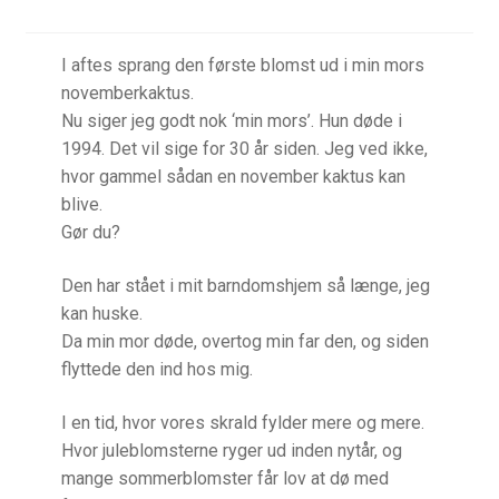
Bøger
I aftes sprang den første blomst ud i min mors
novemberkaktus.
Bøger, radio og TV
Nu siger jeg godt nok ‘min mors’. Hun døde i
1994. Det vil sige for 30 år siden. Jeg ved ikke,
Hvordan har du det?
hvor gammel sådan en november kaktus kan
blive.
Åndelig vejledning
Gør du?
Den har stået i mit barndomshjem så længe, jeg
For præster o.a.
kan huske.
Da min mor døde, overtog min far den, og siden
Hvad længes du efter?
flyttede den ind hos mig.
Inspiration til bøn
I en tid, hvor vores skrald fylder mere og mere.
Hvor juleblomsterne ryger ud inden nytår, og
Kalender
mange sommerblomster får lov at dø med