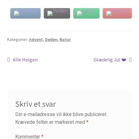
Inge Merete Gross
Kasse
Kategorier:
Advent
,
Døden
,
Natur
Kontakt
Indlægsnavigation
Forrige
Næste
Alle Helgen
Glædelig Jul ❤️
Kors-teologi
indlæg:
indlæg:
Kristus-mystik
Kunst
Skriv et svar
Din e-mailadresse vil ikke blive publiceret.
Kunstretreat
Krævede felter er markeret med
*
Kurv
Kommentar
*