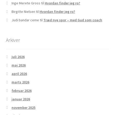
Skriftemålets velsignelser
Inge Merete Gross
til
Hvordan finder jeg ro?
Birgitte Nielsen
til
Hvordan finder jeg ro?
Supervision
Judi bandar ceme
til
Træd nye spor – med Gud som coach
Vejledt retræte – 10 dage
Arkiver
juli 2026
maj 2026
april 2026
marts 2026
februar 2026
januar 2026
november 2025