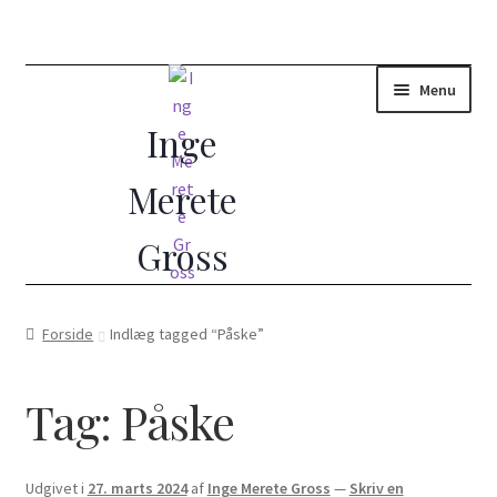
Menu
Forside
Forside
Indlæg tagged “Påske”
(Ud)dannelse i Åndelig Vejledning
Tag:
Påske
10 dages vejledt retræte
Åndelig vejleder?
Udgivet i
27. marts 2024
af
Inge Merete Gross
—
Skriv en