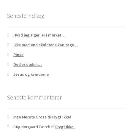
Min Konto
Seneste indlæg
Min kunst
Hvad jeg siger jer i mørket…
Om
Ikke mer’ end skuldrene kan tage…
Pinse
Om sjælens mørke…
Død er døden…
Om…
Jesus og kvinderne
Online meditationer
Seneste kommentarer
Priser
Inge Merete Gross
til
Frygt ikke!
Referencer
Stig Nørgaard Færch
til
Frygt ikke!