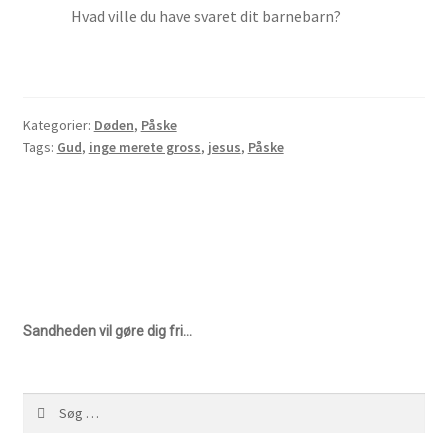
Hvad ville du have svaret dit barnebarn?
Inge Merete Gross
Kasse
Kategorier:
Døden
,
Påske
Tags:
Gud
,
inge merete gross
,
jesus
,
Påske
Kontakt
Kors-teologi
Kristus-mystik
Kunst
Sandheden vil gøre dig fri…
Kunstretreat
Søg
Kurv
efter: