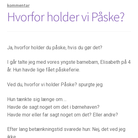
kommentar
Hvorfor holder vi Påske?
Bøger
Bøger, radio og TV
Hvordan har du det?
Ja, hvorfor holder du påske, hvis du gør det?
I går talte jeg med vores yngste barnebarn, Elisabeth på 4
Åndelig vejledning
år. Hun havde lige fået påskeferie.
For præster o.a.
Ved du, hvorfor vi holder Påske? spurgte jeg.
Hvad længes du efter?
Hun tænkte sig længe om….
Havde de sagt noget om det i børnehaven?
Inspiration til bøn
Havde mor eller far sagt noget om det? Eller andre?
Kalender
Efter lang betænkningstid svarede hun: Nej, det ved jeg
ikke.