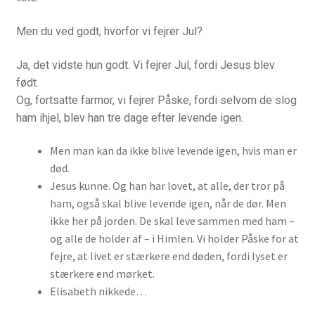
Pilgrimsbreve
Men du ved godt, hvorfor vi fejrer Jul?
Qui Gong som kristen Bøn
Ja, det vidste hun godt. Vi fejrer Jul, fordi Jesus blev
født.
Radio og TV
Og, fortsatte farmor, vi fejrer Påske, fordi selvom de slog
ham ihjel, blev han tre dage efter levende igen.
Retræte i hverdagen
Men man kan da ikke blive levende igen, hvis man er
Vejledt retræte – 4 dage
død.
Jesus kunne. Og han har lovet, at alle, der tror på
Seminar for åndelige vejledere i Skandinavien
ham, også skal blive levende igen, når de dør. Men
ikke her på jorden. De skal leve sammen med ham –
og alle de holder af – i Himlen. Vi holder Påske for at
Sjælemaleri
fejre, at livet er stærkere end døden, fordi lyset er
stærkere end mørket.
Trospraksis TV
Elisabeth nikkede…
Ignatius’ Åndelige Øvelser