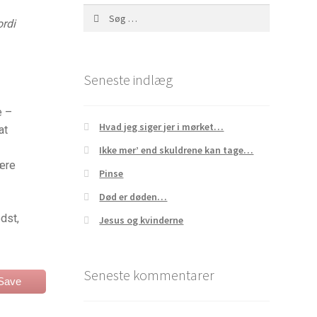
Søg
ordi
efter:
Seneste indlæg
e –
Hvad jeg siger jer i mørket…
at
Ikke mer’ end skuldrene kan tage…
være
Pinse
Død er døden…
edst,
Jesus og kvinderne
Seneste kommentarer
Save