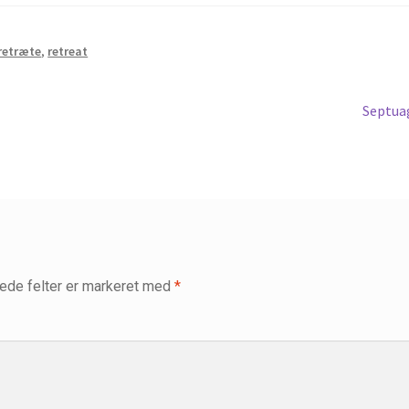
retræte
,
retreat
Næste
Septua
indlæg:
ede felter er markeret med
*