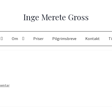
Om
Priser
Pilgrimsbreve
Kontakt
Ti
ledt retræte
Åndelig vejleder?
Bøger
Bøger, radio og TV
Hvordan ha
st
Kunstretreat
Kurv
Min Konto
Min kunst
Om
Om sjælens mørk
Skriftemålets velsignelser
Supervision
Vejledt retræte – 10 dage
mentar