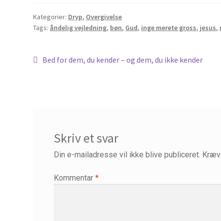
Kategorier:
Dryp
,
Overgivelse
Tags:
åndelig vejledning
,
bøn
,
Gud
,
inge merete gross
,
jesus
,
Indlægsnavigation
Forrige
Bed for dem, du kender – og dem, du ikke kender
indlæg:
Skriv et svar
Din e-mailadresse vil ikke blive publiceret.
Kræv
Kommentar
*