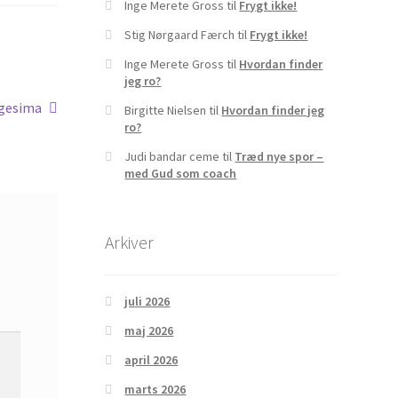
Inge Merete Gross
til
Frygt ikke!
Stig Nørgaard Færch
til
Frygt ikke!
Inge Merete Gross
til
Hvordan finder
jeg ro?
gesima
Birgitte Nielsen
til
Hvordan finder jeg
ro?
Judi bandar ceme
til
Træd nye spor –
med Gud som coach
Arkiver
juli 2026
maj 2026
april 2026
marts 2026