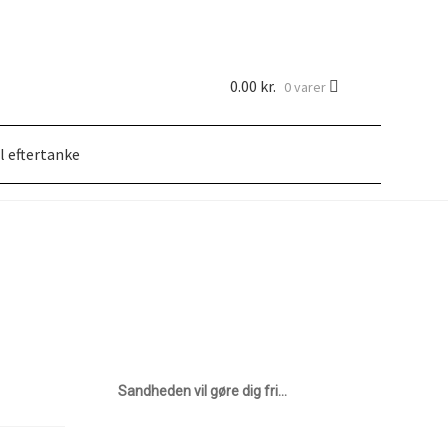
0.00
kr.
0 varer
l eftertanke
r du det?
Ignatius’ Åndelige Øvelser
Inge Merete Gross
e…
Om…
Online meditationer
Priser
Referencer
Sandheden vil gøre dig fri…