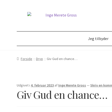
Jeg tilbyder
Forside
(Ud)dannelse i Åndelig Vejledning
10 dages vej
Forside
Dryp
Giv Gud en chance…
Kasse
Kontakt
Kors-teologi
Kristus-mystik
Kun
Udgivet i
4. februar 2023
af
Inge Merete Gross
—
Skriv en kom
Giv Gud en chance…